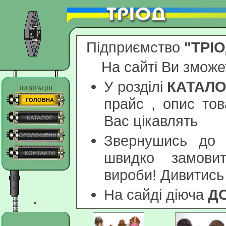
Підприємство
"ТРІ
На сайті Ви зможе
У розділі
КАТАЛО
НАВІГАЦІЯ
прайс , опис тов
ГОЛОВНА
Вас цікавлять
КАТАЛОГ
ОГОЛОШЕННЯ
Звернушись до 
швидко замовит
КОНТАКТИ
вироби! Дивитись
На сайді діюча
Д