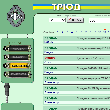
Показати рубрики
Знайти в огол
1
2
3
4
5
6
7
8
9
10
11
1
Сторінки:
Продам контактор BZJ-4
Вадим
НАВІГАЦІЯ
Продам контактор BZJ-2
ГОЛОВНА
Вадим
КАТАЛОГ
Купою нові 6ж1п-ев
Олег
ОГОЛОШЕННЯ
Продам SM30E-125, ввід
Вадим
КОНТАКТИ
Продам тиратрон ТГ3-0,1/
Александр
Продам 6Н2П б/у в коли
Александр
Продам новые лампы К21,
Александр
Продам 6Е5С проверены 