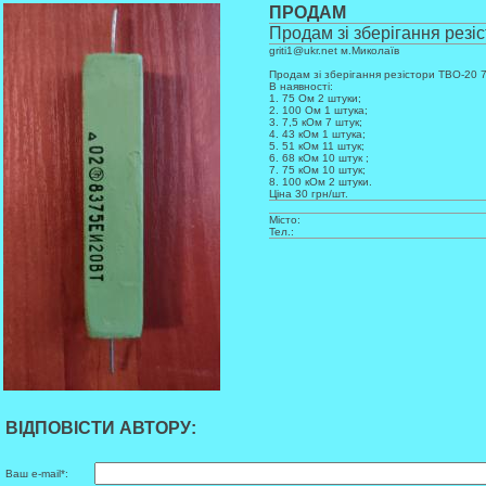
ПРОДАМ
Продам зі зберігання резіс
griti1@ukr.net м.Миколаїв
Продам зі зберігання резістори ТВО-20 7
В наявності:
1. 75 Ом 2 штуки;
2. 100 Ом 1 штука;
3. 7,5 кОм 7 штук;
4. 43 кОм 1 штука;
5. 51 кОм 11 штук;
6. 68 кОм 10 штук ;
7. 75 кОм 10 штук;
8. 100 кОм 2 штуки.
Ціна 30 грн/шт.
Місто:
Тел.:
ВІДПОВІСТИ АВТОРУ:
Ваш e-mail*: