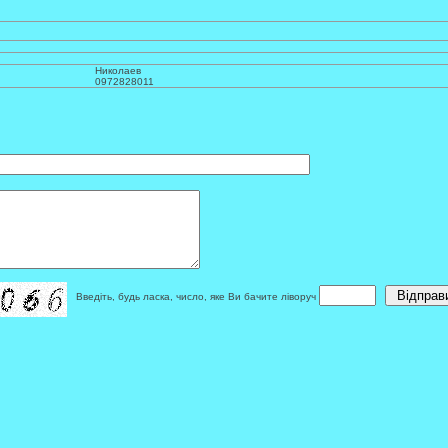
Николаев
0972828011
Введіть, будь ласка, число, яке Ви бачите ліворуч