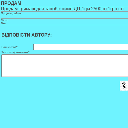
ПРОДАМ
Продам тримачі для запобіжників.ДП-1цм.2500шт.1грн шт.
Продам.дп1цм
Місто:
Тел.:
ВІДПОВІСТИ АВТОРУ:
Ваш e-mail*:
Текст повідомлення*: