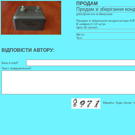
ПРОДАМ
Продам зі зберігання кон
griti1@ukr.net м.Миколаїв
Продам зі зберігання конденсатори КЭ
В наявності 10 штук.
Ціна 30 грн/шт.
Місто:
Тел.:
ВІДПОВІСТИ АВТОРУ:
Ваш e-mail*:
Текст повідомлення*:
Введіть, будь ласка, ч